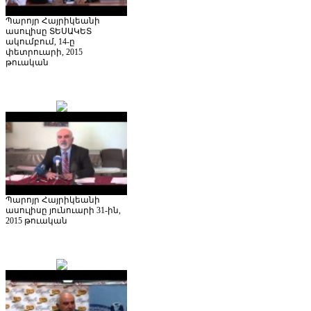
Պարոյր Հայրիկեանի
ասուլիսը ՏԵՍԱԿԵՏ
ակումբում, 14-ը
փետրուարի, 2015
թուական
Պարոյր Հայրիկեանի
ասուլիսը յունուարի 31-ին,
2015 թուական