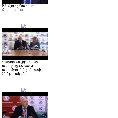
P.S. Հյուրը Պարույր
Հայրիկյանն է
Պարոյր Հայրիկեանի
ասուլիսը ՀԱՅԱՑՔ
ակումբում 10-ը մարտի,
2015 թուական