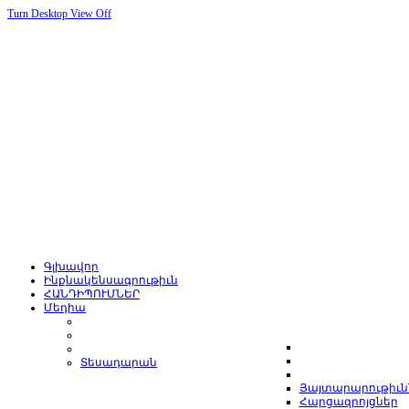
Turn Desktop View Off
Գլխավոր
Ինքնակենսագրութիւն
ՀԱՆԴԻՊՈՒՄՆԵՐ
Մեդիա
Տեսադարան
Յայտարարութիւն
Հարցազրոյցներ