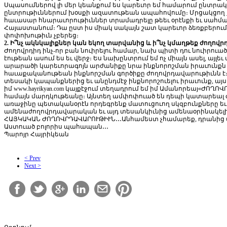
Սպասումներով լի մեր կեանքում ես կարեւոր եմ համարում ընտրա
ընտրութիւններում խօսքի ազատութեան ապահովումը։ Մրցակցող
հաւասար հնարաւորութիւններ տրամադրելը թեեւ օրէնքի եւ սահման
Հայաստանում։ Դա ըստ իս միակ սակայն շատ կարեւոր ձեռքբերում է
փոփոխութիւն չբերեց։
2. Ի՞նչ ակնկալիքներ կան եկող տարվանից և ի՞նչ կմաղթեք ժողովր
Ժողովրդիդ ինչ-որ բան նուիրելու համար, նախ պիտի դու նուիրուած լ
էութեան ասում ես եւ վերջ։ Ես նախընտրում եմ ոչ միայն ասել, այ
արարածի կարեւորագոյն արժանիքը նրա ինքնորոշման իրաւունքն է
հաւաքականութեան ինքնորշման գործիքը ժողովրդավարութիւնն է։
տեսակի կապանքներից եւ անընդմէջ ինքնորոշուելու իրաւունք, այսի
իմ www.hayrikyan.com կայքէջում տեղադրում եմ իմ Ամանորեայ
«ԺՈՂՈՎՐ
համայն մարդկութեանը։ Այնտեղ ամփոփուած են դեպի կատարեալ ժ
առաջինը պետականօրէն որդեգրենք մատուցուող սկզբունքները 
ամենաժողովրդավարական եւ այդ տեսանկիւնից ամենաօրինակելի 
ՀԱՅԿԱԿԱՆ ԺՈՂՈՎՐԴԱՎԱՐՈՒԹԻՒՆ․․․Անհամեստ չհամարեք, դրանից մ
Աստուած բոլորիս պահապան․․․
Պարոյր Հայրիկեան
< Prev
Next >