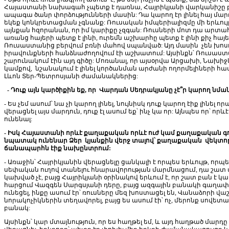
Հայաստանի նախագահ չպետք է դառնա, Հայրիկյանի վարկանիշը բա
ապագա ծանր փորձությունների մասին: Դա կարող էր լինել հայ մար
եկեք կոնկրետացման չգնանք: Ռուսական իմպերիալիզմը մի երևույ
այնքան հզորանան, որ իմ կարիքը չզգան: Ռուսների մոտ դա արտա
առանց հայերի պետք է լինի, ուրեմն աշխարհը պետք է լինի քիչ 
Ռուսաստանից բերվում բռնի մահով սպանված: Այդ մասին չեն խոսո
իրավունքների հանձնաժողովում էի աշխատում: Այսինքն՝ Ռուսաստան
շարունակում էին այդ գիծը: Մոռանալ, որ այսօրվա Արցախի, Նա
կամքով, նշանակում է լինել կործանման արժանի ողորմելիների հավա
Լևոն Տեր-Պետրոսյանի ժամանակներից:
- Դուք այն կարծիքին եք, որ Վարդան Սեդրակյանը չէ՞ր կարող նմ
- Ես չեմ ասում՝ նա չի կարող լինել, նույնիսկ դուք կարող էիք լինել 
վերացնել այս մարդուն, դուք էլ ասում եք՝ ինչ կա որ: Այնպես որ՝
ունենալ:
- Իսկ Հայաստանի որևէ քաղաքական որևէ ուժ կամ քաղաքական գործի
նպատակ ունենար Ձեր կյանքին վերջ տալով՝ քաղաքական վեկտոր
ճանապարհն էիք նախընտրում:
- Առաջին՝ Հայրիկյանին վերացնելը ցանկալի է որպես երևույթ, 
սեփական ուղով տանելու հնարավորության մարմնացում, դա շատ ան
կախված չէ, բայց Հայրիկյանի օրինակով երևում է, որ շատ բան է 
հարցում Վազգեն Սարգսյանի դերը, բայց ազգային բանակի գաղափար
ունեցել, ինքը ասում էր՝ ռուսները մեզ խոստացել են, Վանաձորի վ
նորակոչիկներին տեղավորել, բայց ես ասում էի՝ ոչ, մերոնք սովե
բանակ:
Այսինքն՝ կար մտայնություն, որ ես հաղթել եմ, և այդ հաղթած մարդ