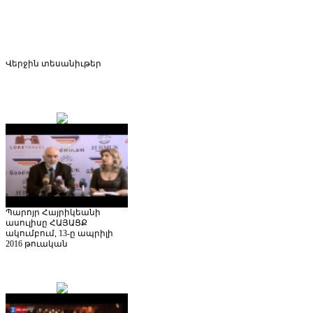
Վերջին
տեսանիւթեր
Պարոյր Հայրիկեանի
ասուլիսը ՀԱՅԱՑՔ
ակումբում, 13-ը ապրիլի
2016 թուական