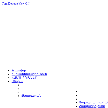
Turn Desktop View Off
Գլխավոր
Ինքնակենսագրութիւն
ՀԱՆԴԻՊՈՒՄՆԵՐ
Մեդիա
Տեսադարան
Յայտարարութիւն
Հարցազրոյցներ