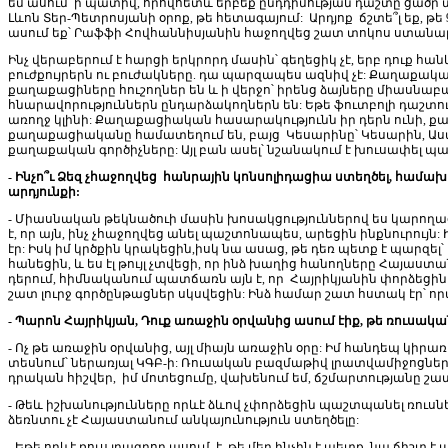
եմ ասում՝ ի պատիվ, որովհետև երբեք ընդդիմության դաշտը ցածր տ
Լևոն Տեր-Պետրոսյանի օրոք, թե հետագայում: Արդյոք ճշտե՞լ եք, թ
ասում եք՝ Րաֆֆի Հովհաննիսյանին հաջողվեց շատ տոկոս ստանա
Ինչ վերաբերում է հարցի երկրորդ մասին՝ գեղեցիկ չէ, երբ դուք հա
բուժքույրերն ու բուժակները. դա պարզապես ազնիվ չէ: Քաղաքակ
քաղաքացիները հուշողներ են և ի վերջո՝ իրենց ձայները միասնաբ
հնարավորություններն ընդարձակողներն են: Եթե ֆուտբոլի դաշտ
առողջ կլինի: Քաղաքացիական հասարակությունն իր դերն ունի, քաղ
քաղաքացիականը համատեղում են, բայց Կեսարինը՝ Կեսարին, Աստծ
քաղաքական գործիչները: Այլ բան ասել՝ նշանակում է խուսափել 
- Ինչո՞ւ Ձեզ չհաջողվեց հանրային կոնսոլիդացիա ստեղծել, համ
արդյունքի:
- Միասնական թեկնածուի մասին խոսակցություններով ես կարողա
է, որ այն, ինչ չհաջողվեց անել պաշտոնապես, արեցին ինքնուրույ
էր: Իսկ իմ կրծքին կրակեցին,իսկ նա ասաց, թե դեռ պետք է պարզել
հանեցին, և ես էլ թույլ չտվեցի, որ ինձ խաղից հանողները Հայաստա
դերում, հիմնականում պատճառն այն է, որ Հայրիկյանին փորձեցին 
շատ լուրջ գործընթացներ սկսվեցին: Ինձ համար շատ հստակ էր՝ որտ
- Պարոն Հայրիկյան, Դուք առաջին օրվանից ասում էիք, թե ռուսակ
- Ոչ թե առաջին օրվանից, այլ միայն առաջին օրը: Իմ հանդեպ կի
տեսնում՝ ներառյալ ԿԳԲ-ի: Ռուսական բազմաթիվ լրատվամիջոցներ այդ
դրական հիշվեր, իմ մոտեցումը, վախենում եմ, ճշմարտությանը շատ
- Թեև իշխանությունները որևէ ձևով չփորձեցին պաշտպանել ռուսն
ձեռնտու չէ Հայաստանում անկայունություն ստեղծելը:
- Եթե որևէ ռուս լրագրող ասում է, թե մեր ինչին է պետք, նա ճիշտ է 