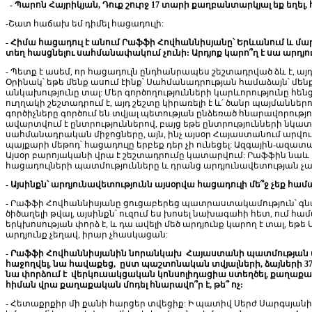
- Պարոն Հայրիկյան, Դուք շուրջ 17 տարի քաղբանտարկյալ եք եղել, 
-
Շատ հաճախ եմ դիմել հացադուլի:
- Հիմա հացադուլ է անում Րաֆֆի Հովհաննիսյանը՝ Երևանում և 
տեղ հասցնելու սահմանափակում չունի: Արդյոք կարո՞ղ է սա արդյ
- Պետք է ասեմ, որ հացադուլն ընդհանրապես շեշտադրված ձև է, այ
Օրինակ՝ եթե մենք ասում էինք՝ Սահմանադրության համաձայն՝ մեն
անկախությունը տալ: Մեր գործողությունների կարևորությունը հենց 
ուղղակի շեշտադրում է, այդ շեշտը կիրառելի է և՛ ծանր պայման
գործիչները գործում են տվյալ պետության ընձեռած հնարավորությո
ավարտվում է ընտրություններով, բայց եթե ընտրությունների նկատ
սահմանադրական միջոցները, այն, ինչ այսօր Հայաստանում արվու
պայքարի մեթոդ՝ հացադուլը երբեք դեր չի ունեցել: Ազգային-ազա
Այսօր բարոյականի վրա է շեշտադրումը կատարվում: Րաֆֆին նաև
հացադուլների պատմությունները և դրանց արդյունավետության չ
- Այսինքն՝ արդյունավետությունն այսօրվա հացադուլի մե՞ջ չեք համ
- Րաֆֆի Հովհաննիսյանը ցուցաբերեց պատրաստակամություն՝ գնա
ծիծաղելի թվալ, այսինքն՝ ուզում ես խոսել նախագահի հետ, ում համ
երկխոսության փորձ է, և դա ավելի մեծ արդյունք կարող է տալ, ե
արդյունք չեղավ, իրար չհասկացան:
- Րաֆֆի Հովհաննիսյանին նորանկախ Հայաստանի պատմության մեջ 
հաջողվել, նա հավաքեց, ըստ պաշտոնական տվյալների, ձայների 37
նա փորձում է վերկուսակցական կոնսոլիդացիա ստեղծել, քաղաք
հիման վրա քաղաքական մոդել հնարավո՞ր է, թե՞ ոչ:
- Հետաքրքիր մի քանի հարցեր տվեցիք: Ի պատիվ Սերժ Սարգսյանի՝