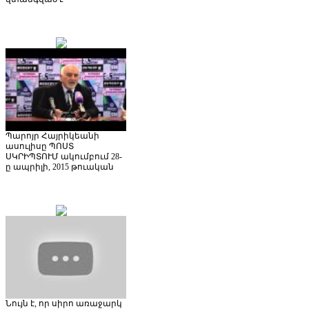
Պարոյր Հայրիկեանի
ասուլիսը ՊՈՍՏ
ՍԿՐԻՊՏՈՒՄ ակումբում 28-
ը ապրիլի, 2015 թուական
Նույն է, որ սիրո առաջարկ