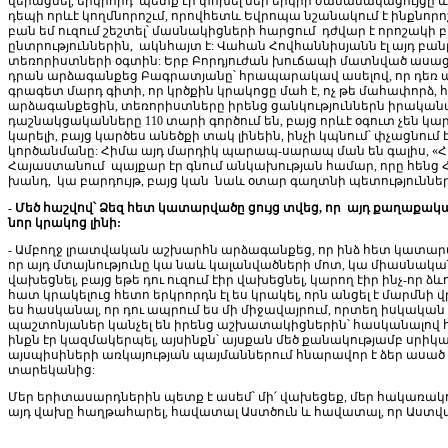
վերացնել, երկրորդ՝ պետք էր փոխել մեր երկրի ժամանակացույցը 
դեպի որևէ կողմնորոշւմ, որովհետև Եվրոպա նշանակում է ինքնորոշ
բան եմ ուզում շեշտել՝ մասնակիցների հարցում դժվար է որոշակի բա
ընտրություններին, ակնհայտ է: Վահան Հովհաննիսյանն էլ այդ բա
տեռորիստների օգտին: Երբ Բորդյուժան խուճապի մատնված ասաց, ո
դրան արձագանքեց Բագրատյանը՝ հրապարակավ ասելով, որ դեռ պե
գրագետ մարդ գիտի, որ կրծքին կրակոցը մահ է, ոչ թե մահափորձ,
արձագանքեցին, տեռորիստները իրենց ցանկություններն իրականացն
դաշնակցականները 110 տարի գործում են, բայց որևէ օգուտ չեն կա
կարելի, բայց կարծես անեծքի տակ լինեին, ինչի կպնում՝ փչացնո
կործանմանը: Հիմա այդ մարդիկ պարապ-սարապ ման են գալիս, «Հա
Հայաստանում պայքար էր գնում անկախության համար, որը հենց 
խանդ, կա բարդույթ, բայց կան նաև օտար գաղտնի պետություննե
- Մեծ հաշվով՝ Ձեզ հետ կատարվածը ցույց տվեց, որ այդ քաղաքա
նոր կրակոց լինի:
- Ամբողջ լրատվական աշխարհն արձագանքեց, որ ինձ հետ կատարված
որ այդ մտայնությունը կա նաև կալանվածների մոտ, կա միասնական գ
վախեցնել, բայց եթե դու ուզում էիր վախեցնել, կարող էիր ինչ-որ ձև
հատ կրակելուց հետո երկրորդն էլ ես կրակել, որն անցել է մարմնի 
ես հասկանալ, որ դու ապրում ես մի միջավայրում, որտեղ իսկական
պաշտոնյաներ կանչել են իրենց աշխատակիցներին՝ հասկանալով հան
ինքն էր կազմակերպել, այսինքն՝ այսքան մեծ քանակությամբ սրիկ
այսպիսիների առկայության պայմաններում հնարավոր է ձեր ասած վ
տարեկանից:
Մեր երիտասարդներին պետք է ասեմ՝ մի՛ վախեցեք, մեր հակառակ
այդ վախը հաղթահարել, հավատալ Աստծուն և հավատալ, որ Աստվա