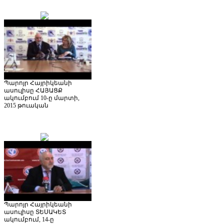
Պարոյր Հայրիկեանի
ասուլիսը ՀԱՅԱՑՔ
ակումբում 10-ը մարտի,
2015 թուական
Պարոյր Հայրիկեանի
ասուլիսը ՏԵՍԱԿԵՏ
ակումբում, 14-ը