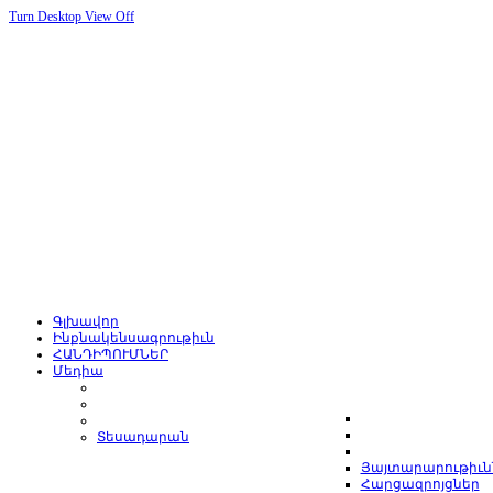
Turn Desktop View Off
Գլխավոր
Ինքնակենսագրութիւն
ՀԱՆԴԻՊՈՒՄՆԵՐ
Մեդիա
Տեսադարան
Յայտարարութիւն
Հարցազրոյցներ