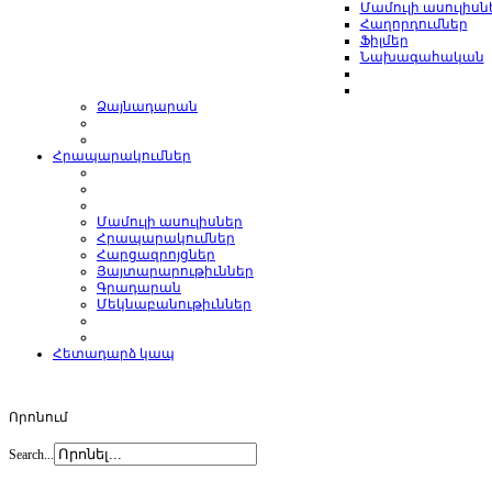
Մամուլի ասուլիսն
Հաղորդումներ
Ֆիլմեր
Նախագահական
Ձայնադարան
Հրապարակումներ
Մամուլի ասուլիսներ
Հրապարակումներ
Հարցազրոյցներ
Յայտարարութիւններ
Գրադարան
Մեկնաբանութիւններ
Հետադարձ կապ
Որոնում
Search...