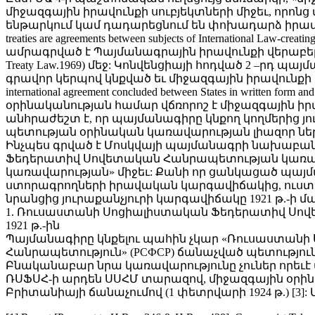
միջազգային իրավունքի սուբյեկտների միջեւ, որոնց
ենթարկում կամ դադարեցնում են փոխադարձ իրավունք
treaties are agreements between subjects of International Law-creatin
ամրագրված է Պայմանագրային իրավունքի վերաբերյալ 1
Treaty Law.1969) մեջ: Կոնվենցիայի հոդված 2 –րդ պա
գրավոր կերպով կնքված եւ միջազգային իրավունքի
international agreement concluded between States in written for
օրինականության համար վճռորոշ է միջազգային 
անհրաժեշտ է, որ պայմանագիրը կնքող կողմերից յո
պետության օրինական կառավարության լիազոր ներ
Ինչպես գրված է Մոսկվայի պայմանագրի նախաբանո
Ֆեդերատիվ Սովետական Հանրապետության կառավար
կառավարության» միջեւ: Քանի որ ցանկացած պայ
ստորագրողների իրավական կարգավիճակից, ուստի
նրանցից յուրաքանչյուրի կարգավիճակը 1921 թ.-ի մա
1. Ռուսաստանի Սոցիալիստական Ֆեդերատիվ Սով
1921 թ.-ին
Պայմանագիրը կնքելու պահին չկար «Ռուսաստան
Հանրապետություն» (РСФСР) ճանաչված պետություն
Բնականաբար նրա կառավարությունը չուներ որեւէ 
ՌՍՖՍՀ-ի արդեն ՍՍՀՄ տարազով, միջազգային օրինակա
Բրիտանիայի ճանաչումով (1 փետրվարի 1924 թ.) [3]: Մ