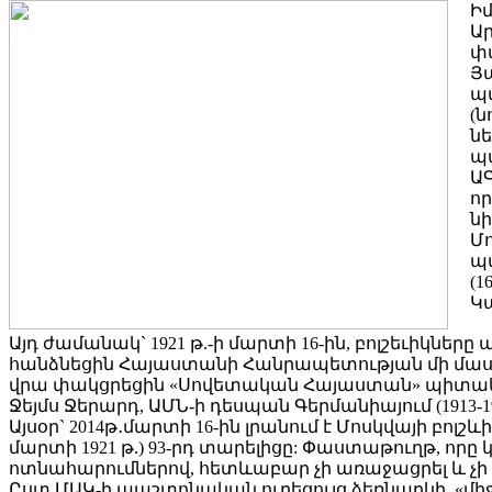
Ի
Ա
փ
Յա
պ
(
նե
պա
ԱԳ
որ
նիւթ
Մ
պ
(1
Կ
Այդ ժամանակ` 1921 թ.-ի մարտի 16-ին, բոլշեւիկներ
հանձնեցին Հայաստանի Հանրապետության մի մասը,
վրա փակցրեցին «Սովետական Հայաստան» պիտակը
Ջեյմս Ջերարդ, ԱՄՆ-ի դեսպան Գերմանիայում (1913-19
Այսօր` 2014թ․մարտի 16-ին լրանում է Մոսկվայի բո
մարտի 1921 թ.) 93-րդ տարելիցը: Փաստաթուղթ, որը
ոտնահարումներով, հետևաբար չի առաջացրել և չ
Ըստ ՄԱԿ-ի պաշտոնական ուղեցույց ձեռնարկի, «մ