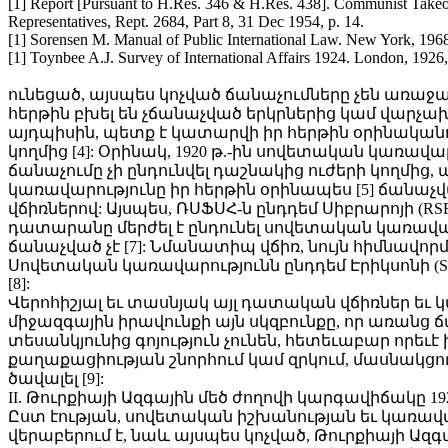
[1] Report [Pursuant to H.Res. 346 & H.Res. 438]. Communist Take
Representatives, Rept. 2684, Part 8, 31 Dec 1954, p. 14.
[1] Sorensen M. Manual of Public International Law. New York, 1968
[1] Toynbee A.J. Survey of International Affairs 1924. London, 1926,
ունեցած, այսպես կոչված ճանաչումները չեն առաջա
հերթին բխել են չճանաչված երկրներից կամ վարչ
այդպիսին, պետք է կատարվի իր հերթին օրինական
կողմից [4]: Օրինակ, 1920 թ.-ին սովետական կառավա
ճանաչումը չի ընդունվել դաշնակից ուժերի կողմից,
կառավարությունը իր հերթին օրինապես [5] ճանաչվա
վճիռներով: Այսպես, ՌՍՖՍՀ-ն ընդդեմ Սիբրարոյի (RSFSR
դատարանը մերժել է ընդունել սովետական կառավար
ճանաչված չէ [7]: Նմանատիպ վճիռ, նույն հիմնավո
Սովետական կառավարությունն ընդդեմ Էրիկսոնի (Soviet 
[8]:
Վերոհիշյալ եւ տասնյակ այլ դատական վճիռներ ե
միջազգային իրավունքի այն սկզբունքը, որ առան
տեսանկյունից գոյություն չունեն, հետեւաբար որեւ
քաղաքացիության շնորհում կամ զրկում, մասնակցու
ծավալել [9]:
II. Թուրքիայի Ազգային մեծ ժողովի կարգավիճակը 192
Ըստ էության, սովետական իշխանության եւ կառավա
վերաբերում է, նաև այսպես կոչված, Թուրքիայի Ազգ