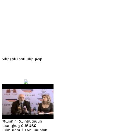
Վերջին
տեսանիւթեր
Պարոյր Հայրիկեանի
ասուլիսը ՀԱՅԱՑՔ
ակումբում, 13-ը ապրիլի