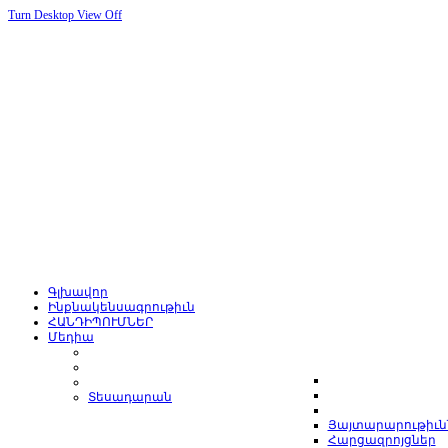
Turn Desktop View Off
Գլխավոր
Ինքնակենսագրութիւն
ՀԱՆԴԻՊՈՒՄՆԵՐ
Մեդիա
Տեսադարան
Յայտարարութիւն
Հարցազրոյցներ