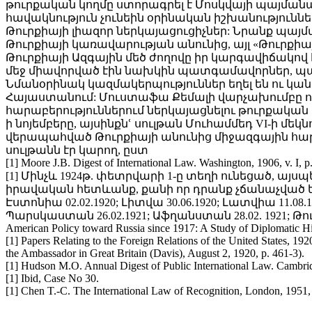
թուրքական կողմը ստորագրել է Մոսկվայի պայմանա
հավակնություն չունեին օրինական իշխանություննե
Թուրքիայի լիազոր ներկայացուցիչներ: Նրանք պայմա
Թուրքիայի կառավարության անունից, այլ «Թուրքիայ
Թուրքիայի Ազգային մեծ ժողովը իր կարգավիճակով 
մեջ միավորված էին նախկին պատգամավորներ, պ
Նմանօրինակ կազմակերպություններ եղել են ու կա
Հայաստանում: Մուստաֆա Քեմալի վարչախումբը որ
հարաբերություններում ներկայացնելու թուրքական պե
ի նոյեմբերը, այսինքնՙ սուլթան Մուհամմեդ VI-ի մե
վերապահված Թուրքիայի անունից միջազգային հարաբ
սուլթանն էր կարող, ըստ
[1] Moore J.B. Digest of International Law. Washington, 1906, v. I, p.
[1] Մինչև 1924թ. փետրվարի 1-ը տեղի ունեցած, այս
իրավական հետևանք, քանի որ դրանք չճանաչված եր
Էստոնիա 02.02.1920; Լիտվա 30.06.1920; Լատվիա 11.08.1
Պարսկաստան 26.02.1921; Աֆղանստան 28.02. 1921; Թուրքի
American Policy toward Russia since 1917: A Study of Diplomatic Hi
[1] Papers Relating to the Foreign Relations of the United States, 192
the Ambassador in Great Britain (Davis), August 2, 1920, p. 461-3).
[1] Hudson M.O. Annual Digest of Public International Law. Cambr
[1] Ibid, Case No 30.
[1] Chen T.-C. The International Law of Recognition, London, 1951,