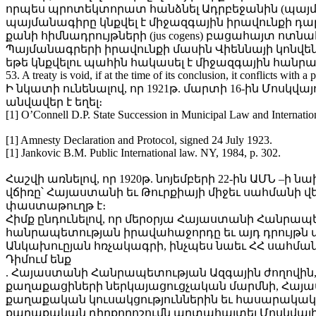
որպես պրոտեկտորատ հանձնել Ադրբեջանին (պայմա
պայմանագիրը կնքվել է միջազգային իրավունքի դա
քանի հիմնադրույթների (jus cogens) բացահայտ ոտն
Պայմանագրերի իրավունքի մասին Վիեննայի կոնվեն
եթե կնքվելու պահին հակասել է միջազգային հանրայի
53. A treaty is void, if at the time of its conclusion, it conflicts with
Ի նկատի ունենալով, որ 1921թ. մարտի 16-ին Մոսկ
անվավեր է եղել։
[1] O’Connell D.P. State Succession in Municipal Law and Internation
[1] Amnesty Declaration and Protocol, signed 24 July 1923.
[1] Jankovic B.M. Public International law. NY, 1984, p. 302.
Հաշվի առնելով, որ 1920թ. նոյեմբերի 22-ին ԱՄՆ –
վճիռը՝ Հայաստանի եւ Թուրքիայի միջեւ սահմանի վե
փաստաթուղթ է։
Հիմք ընդունելով, որ մերօրյա Հայաստանի Հանրապետ
հանրապետության իրավահաջորդը եւ այդ դրույթ
Անկախուըյան հռչակագրի, ինչպես նաեւ ՀՀ սահմա
Դիմում ենք
. Հայաստանի Հանրապետության Ազգային ժողովի
քաղաքացիների ներկայացուցչական մարմնի, Հայ
քաղաքական կուսակցություններին եւ հասարակական
քաղաքական դիրքորոշումն արտահայտել Մոսկվայի 