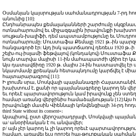
Օսմանյան կայսրության սահմանադրության 7-րդ հոդվ
անունից [10]:
Ընդհանրապես քեմալականների շարժումը սկզբնավո
ոտնահարումով եւ միջազգային իրավունքի խախտում
սուլթան-խալիֆի, դեմ ապստամբությունը եւ Մուդրոս
ոտնահարումը: Մուստաֆա Քեմալը 1921 թ.-ին պա
հանցագործ էր: Այդ իսկ պատճառով դեռեւս 1920 թ.-ի
շեյխ-ուլ-իսլամի ֆեթվայով (կոնդակով) Մուստաֆ
նույն տարվա մայիսի 11-ին մահապատժի վճիռ էր 
Այս դատավճիռը 1920 թ. մայիս 24-ին հաստատվել էր 
նկատմամբ քրեական հետապնդումը կարճվել է միայն
հայտարարագրով [11]:
Ի լրումն սրա, Մոսկվայի պայմանագրի Հայաստանին
խախտում է, քանի որ պայմանագրերը կարող են վե
եւ որեւէ պարտավորություն կամ իրավունք չեն ստե
համար առանց վերջինիս համաձայնության [12]:Այս
իրավունքի մասին Վիեննայի կոնվենցիայի 34-րդ հոդվածում. «A t
third State without its consent»։
Այսպիսով, ըստ վերոշարադրյալի, Մոսկվայի պայմա
ա/ անօրինական է ու անվավեր;
բ/ այն չէր կարող և չի կարող որեւէ պարտավորու
համար, առավել եւս որոշել հայ-թուրքական սահմա