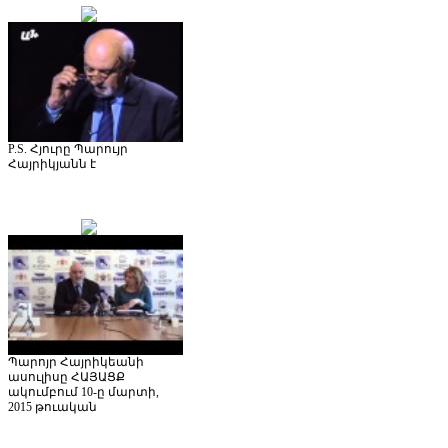
P.S. Հյուրը Պարույր
Հայրիկյանն է
Պարոյր Հայրիկեանի
ասուլիսը ՀԱՅԱՑՔ
ակումբում 10-ը մարտի,
2015 թուական