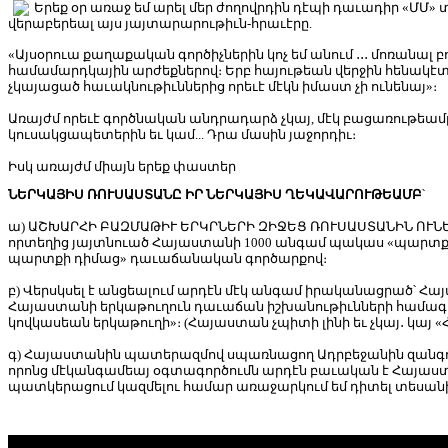
Երեք օր առաջ եմ արել մեր ժողովրդին դէպի դաւադիր «Մ
վերաբերեալ այս յայտարարութիւն-հրաւէրը.
«Այսօրուա քաղաքական գործիչներին կոչ եմ անում ․․․ մոռանալ բ
համամարդկային արժեքներով։ Երբ հայութեան վերջին հենակէտ
չկայացած հաւակնութիւններից որեւէ մէկն իմաստ չի ունենայ»։
Առայժմ որեւէ գործնական անդրադարձ չկայ, մէկ բացառութեամբ․
կուսակցապետերին եւ կամ... Դրա մասին յաջորդիւ։
Իսկ առայժմ միայն երեք փաստեր
ՆԵՐԿԱՅԻՍ ՌՈՒՍԱՍՏԱՆԸ ԻՐ ՆԵՐԿԱՅԻՍ ՂԵԿԱՎԱՐՈՒԹԵԱՄԲ
՝
ա) ԱՇԽԱՐՀԻ ԲԱԶՄԱԹԻՒ ԵՐԿՐՆԵՐԻ ԶԻՋԵՑ ՌՈՒՍԱՍՏԱՆԻՆ ՈՒՆԵՑԱ
որտեղից յայտնուած Հայաստանի 1000 անգամ պակաս «պարտքը»
պարտքի դիմաց» դաւաճանական գործարքով։
բ) Վերսկսել է անցեալում արդէն մէկ անգամ իրականացրած՝ Հ
Հայաստանի երկաթուղուն դաւաճան իշխանութիւնների համագո
կովկասեան երկաթուղի»։ (Հայաստան չպիտի լինի եւ չկայ․ կայ 
գ) Հայաստանին պատերազմով սպառնացող Ադրբեջանին զանգո
որոնց մէկանգամեայ օգտագործումն արդէն բաւական է Հայաս
պատկերացում կազմելու համար առաջարկում եմ դիտել տեսանի