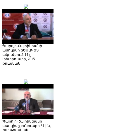
Պարոյր Հայրիկեանի
ասուլիսը ՏԵՍԱԿԵՏ
ակումբում, 14-ը
փետրուարի, 2015
թուական
Պարոյր Հայրիկեանի
ասուլիսը յունուարի 31-ին,
2015 թուական