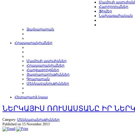
Մամուլի ասուլիսն
Հաղորդումներ
Ֆիլմեր
Նախագահական
Ձայնադարան
Հրապարակումներ
Մամուլի ասուլիսներ
Հրապարակումներ
Հարցազրոյցներ
Յայտարարութիւններ
Գրադարան
Մեկնաբանութիւններ
Հետադարձ կապ
ՆԵՐԿԱՅԻՍ ՌՈՒՍԱՍՏԱՆԸ ԻՐ ՆԵՐ
Category:
Մեկնաբանութիւններ
Published on 15 November 2013