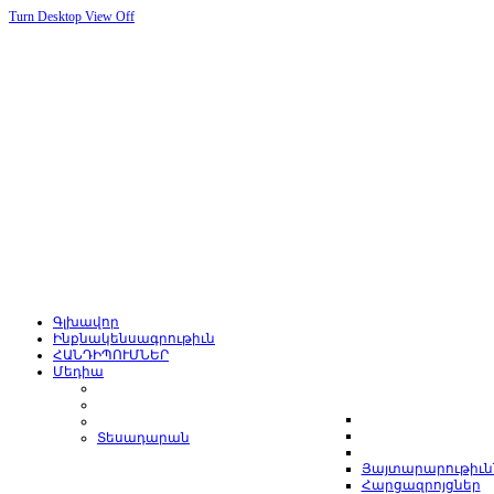
Turn Desktop View Off
Գլխավոր
Ինքնակենսագրութիւն
ՀԱՆԴԻՊՈՒՄՆԵՐ
Մեդիա
Տեսադարան
Յայտարարութիւն
Հարցազրոյցներ