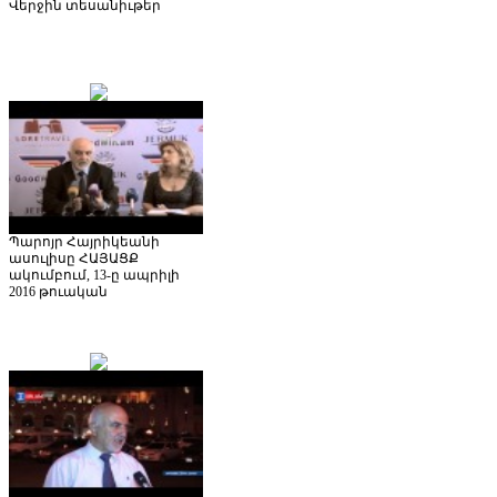
Վերջին
տեսանիւթեր
Պարոյր Հայրիկեանի
ասուլիսը ՀԱՅԱՑՔ
ակումբում, 13-ը ապրիլի
2016 թուական